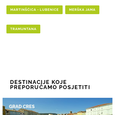
MARTINŠĆICA - LUBENICE
MERŠKA JAMA
TRAMUNTANA
DESTINACIJE KOJE
PREPORUČAMO POSJETITI
GRAD CRES
GRAD CRES
Upoznajete Mediteran kakav je nekada bio.