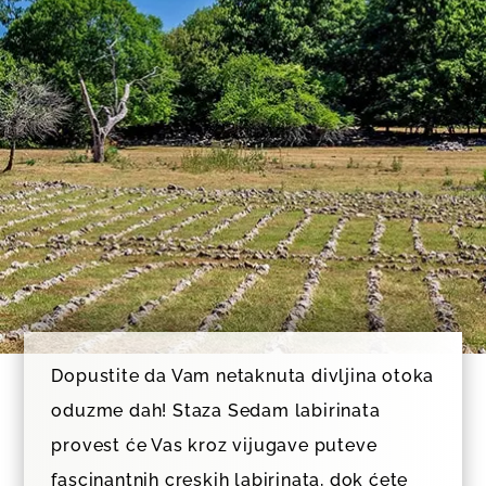
Dopustite da Vam netaknuta divljina otoka
oduzme dah! Staza Sedam labirinata
provest će Vas kroz vijugave puteve
fascinantnih creskih labirinata, dok ćete