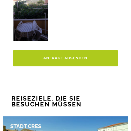
ANFRAGE ABSENDEN
REISEZIELE, DIE SIE
BESUCHEN MÜSSEN
STADT CRES
STADT CRES