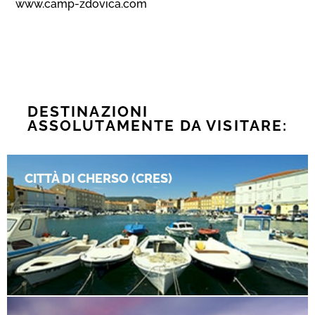
www.camp-zdovica.com
DESTINAZIONI
ASSOLUTAMENTE DA VISITARE:
CITTÀ DI CHERSO (CRES)
CITTÀ DI CHERSO (CRES)
La località più grande dell’isola.