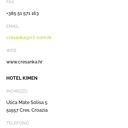
FAX
+385 51 571 163
EMAIL
cresanka@ri.t-com.hr
WEB
www.cresanka.hr
HOTEL KIMEN
INDIRIZZO
Ulica Mate Solisa 5
51557 Cres, Croazia
TELEFONO