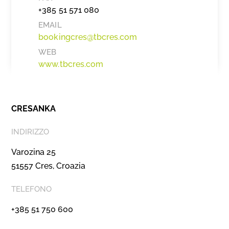
+385 51 571 080
EMAIL
bookingcres@tbcres.com
WEB
www.tbcres.com
CRESANKA
INDIRIZZO
Varozina 25
51557 Cres, Croazia
TELEFONO
+385 51 750 600