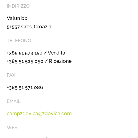
INDIRIZZO
Valun bb
51557 Cres, Croazia
TELEFONO
+385 51 573 150 / Vendita
+385 51 525 050 / Ricezione
FAX
+385 51 571 086
EMAIL
campzdovica@zdovica.com
WEB