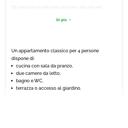
Gli appartamenti privati sono situati nei
dintorni della città di Cherso (a Melin o
Di più
3
Grabar) e nel cuore del suo centro storico.
Soggiornare nel cuore della città è un ottimo
modo per assaporare le peculiarità dell’isola.
Gli appartamenti distano dal mare all’incirca
Un appartamento classico per 4 persone
200-500 m.
dispone di:
cucina con sala da pranzo,
Gli appartamenti privati sono completamente
due camere da letto,
attrezzati e arredati in maniera personale –
bagno e WC,
secondo il gusto dei proprietari della casa,
terrazza o accesso al giardino.
nativi dell’isola di Cherso. Le lenzuola, le
stoviglie e gli asciugamani si trovano già
negli appartamenti e le pulizie sono altresì
comprese nel prezzo.